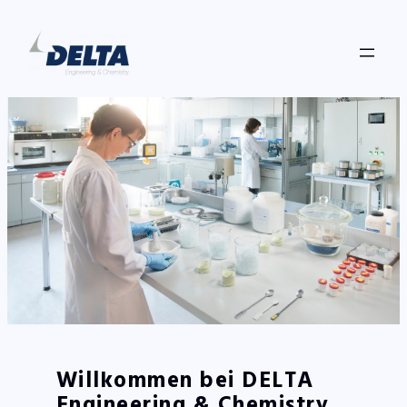
Zum
Inhalt
springen
Willkommen bei DELTA
Engineering & Chemistry