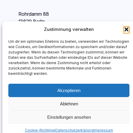
Rohrdamm 88
13629 Berlin
Deutschland
Zustimmung verwalten
Um dir ein optimales Erlebnis zu bieten, verwenden wir Technologien
info@delta-ec.de
wie Cookies, um Geräteinformationen zu speichern und/oder darauf
www.delta-ec.de
zuzugreifen. Wenn du diesen Technologien zustimmst, können wir
Daten wie das Surfverhalten oder eindeutige IDs auf dieser Website
verarbeiten. Wenn du deine Zustimmung nicht erteilst oder
Tel. +49 30 314 964 0
zurückziehst, können bestimmte Merkmale und Funktionen
beeinträchtigt werden.
Fax. +49 30 314 964 31
Akzeptieren
Ablehnen
© 2024 DELTA Engineering & Chemistry GmbH. Alle Rechte
vorbehalten.
Einstellungen ansehen
Cookie-Richtlinie
Datenschutzerklärung
Impressum